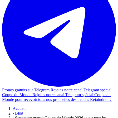
Pronos
gratuits sur Telegram
Rejoins notre
canal Telegram spécial
Coupe du Monde
Rejoins notre
canal Telegram spécial Coupe du
Monde
pour recevoir tous nos pronostics des matchs
Rejoindre →
Accueil
›
Blog
›
Streaming gratuit Coupe du Monde 2026 : voir tous les