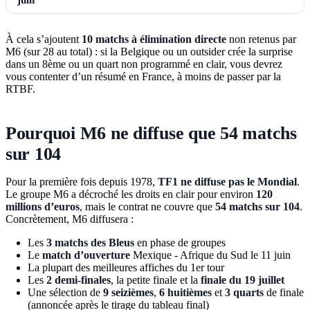
À cela s’ajoutent
10 matchs à élimination directe
non retenus par
M6 (sur 28 au total) : si la Belgique ou un outsider crée la surprise
dans un 8ème ou un quart non programmé en clair, vous devrez
vous contenter d’un résumé en France, à moins de passer par la
RTBF.
Pourquoi M6 ne diffuse que 54 matchs
sur 104
Pour la première fois depuis 1978,
TF1 ne diffuse pas le Mondial
.
Le groupe M6 a décroché les droits en clair pour environ
120
millions d’euros
, mais le contrat ne couvre que
54 matchs sur 104
.
Concrètement, M6 diffusera :
Les
3 matchs des Bleus
en phase de groupes
Le
match d’ouverture
Mexique - Afrique du Sud le 11 juin
La plupart des meilleures affiches du 1er tour
Les
2 demi-finales
, la petite finale et la
finale du 19 juillet
Une sélection de
9 seizièmes
,
6 huitièmes
et
3 quarts
de finale
(annoncée après le tirage du tableau final)