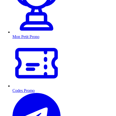
Mon Petit Prono
Codes Promo