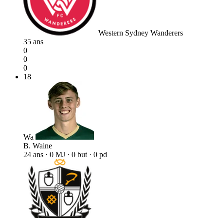
Western Sydney Wanderers
35 ans
0
0
0
18
Wa
B. Waine
24 ans · 0 MJ · 0 but · 0 pd