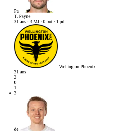
Pa
T. Payne
31 ans · 3 MJ · 0 but · 1 pd
Wellington Phoenix
31 ans
3
0
1
3
de