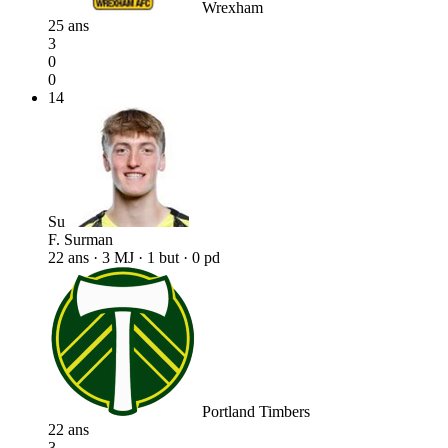
Wrexham
25 ans
3
0
0
14
Su
F. Surman
22 ans · 3 MJ · 1 but · 0 pd
Portland Timbers
22 ans
3