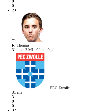
0
0
23
Th
R. Thomas
31 ans · 3 MJ · 0 but · 0 pd
PEC Zwolle
31 ans
3
0
0
32