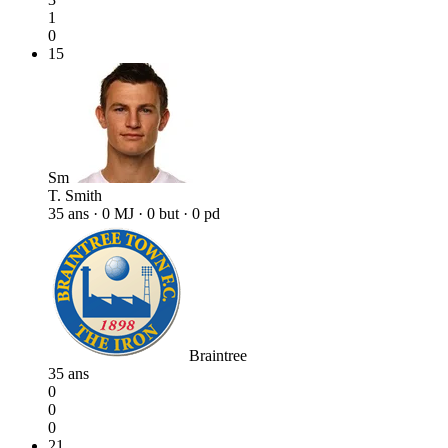
1
0
15
Sm
T. Smith
35 ans · 0 MJ · 0 but · 0 pd
Braintree
35 ans
0
0
0
21