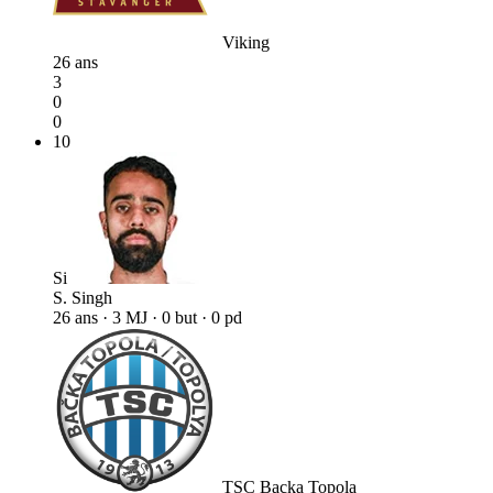
Viking
26 ans
3
0
0
10
Si
S. Singh
26 ans · 3 MJ · 0 but · 0 pd
TSC Backa Topola