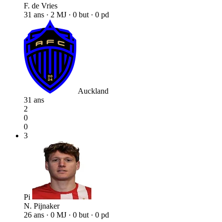
F. de Vries
31 ans · 2 MJ · 0 but · 0 pd
Auckland
31 ans
2
0
0
3
Pi
N. Pijnaker
26 ans · 0 MJ · 0 but · 0 pd