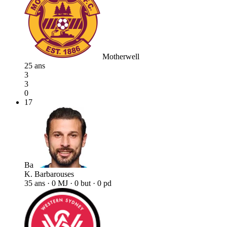
Motherwell
25 ans
3
3
0
17
Ba
K. Barbarouses
35 ans · 0 MJ · 0 but · 0 pd