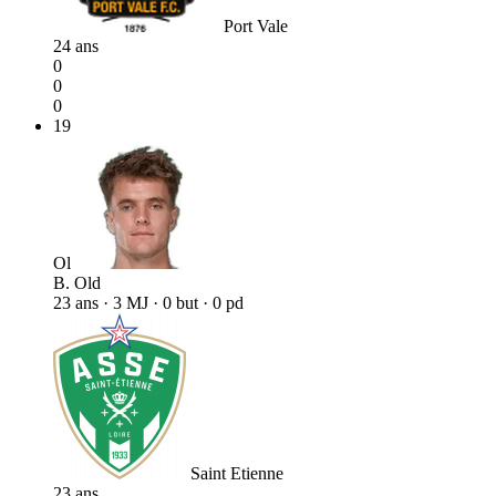
Port Vale
24 ans
0
0
0
19
Ol
B. Old
23 ans · 3 MJ · 0 but · 0 pd
Saint Etienne
23 ans