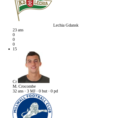
Lechia Gdansk
23 ans
0
0
0
15
Cr
M. Crocombe
32 ans · 3 MJ · 0 but · 0 pd