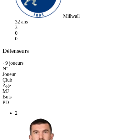
Millwall
32 ans
3
0
0
Défenseurs
· 9 joueurs
N°
Joueur
Club
Âge
MJ
Buts
PD
2