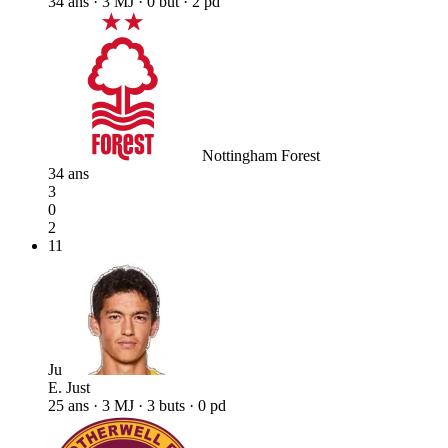
34 ans · 3 MJ · 0 but · 2 pd
Nottingham Forest
34 ans
3
0
2
11
Ju
E. Just
25 ans · 3 MJ · 3 buts · 0 pd