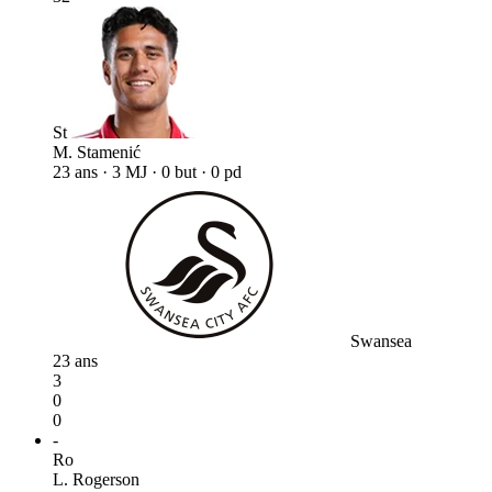
St
M. Stamenić
23 ans · 3 MJ · 0 but · 0 pd
Swansea
23 ans
3
0
0
-
Ro
L. Rogerson