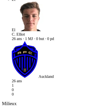
El
C. Elliot
26 ans · 1 MJ · 0 but · 0 pd
Auckland
26 ans
1
0
0
Milieux