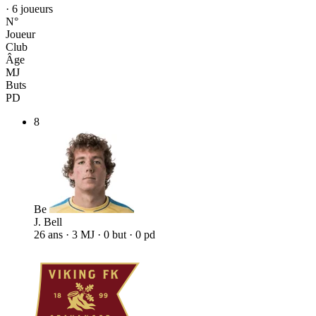
· 6 joueurs
N°
Joueur
Club
Âge
MJ
Buts
PD
8
Be
J. Bell
26 ans · 3 MJ · 0 but · 0 pd