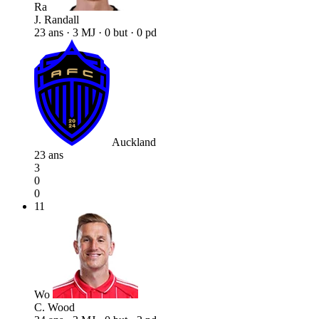
Ra
J. Randall
23 ans · 3 MJ · 0 but · 0 pd
Auckland
23 ans
3
0
0
11
Wo
C. Wood