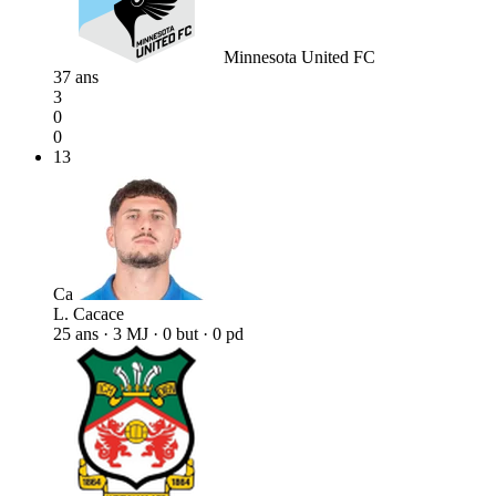
Minnesota United FC
37 ans
3
0
0
13
Ca
L. Cacace
25 ans · 3 MJ · 0 but · 0 pd