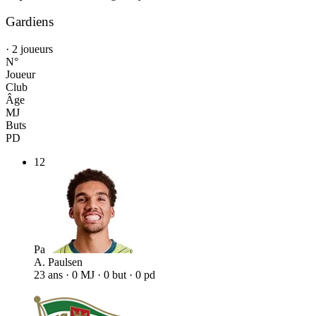
Gardiens
· 2 joueurs
N°
Joueur
Club
Âge
MJ
Buts
PD
12
Pa
A. Paulsen
23 ans · 0 MJ · 0 but · 0 pd