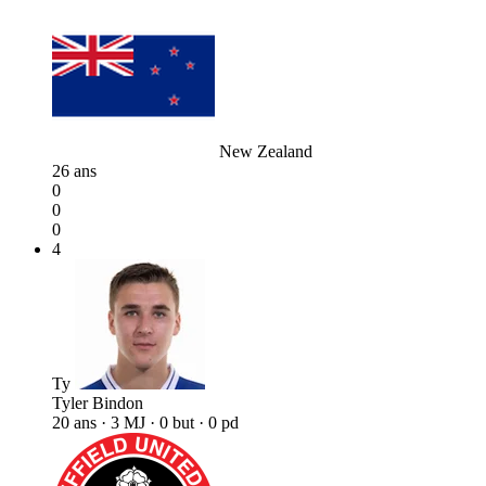
New Zealand
26 ans
0
0
0
4
Ty
Tyler Bindon
20 ans · 3 MJ · 0 but · 0 pd