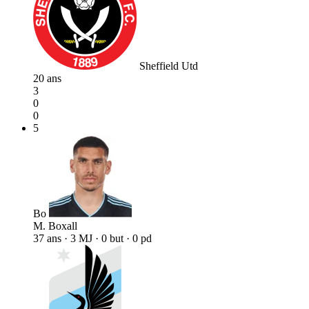
Sheffield Utd
20 ans
3
0
0
5
Bo
M. Boxall
37 ans · 3 MJ · 0 but · 0 pd