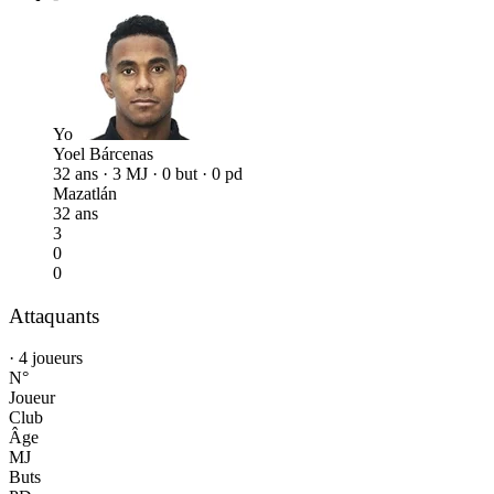
Yo
Yoel Bárcenas
32 ans · 3 MJ · 0 but · 0 pd
Mazatlán
32 ans
3
0
0
Attaquants
· 4 joueurs
N°
Joueur
Club
Âge
MJ
Buts