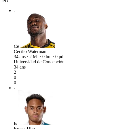
PD
-
Ce
Cecilio Waterman
34 ans · 2 MJ · 0 but · 0 pd
Universidad de Concepción
34 ans
2
0
0
-
Is
Ismael Díaz