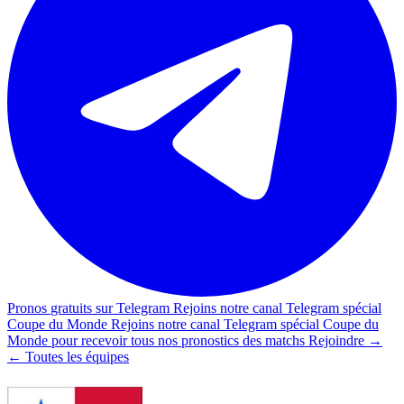
Pronos
gratuits sur Telegram
Rejoins notre
canal Telegram spécial
Coupe du Monde
Rejoins notre
canal Telegram spécial Coupe du
Monde
pour recevoir tous nos pronostics des matchs
Rejoindre →
←
Toutes les équipes