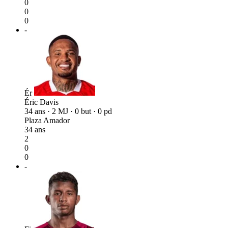
0
0
0
-
Ér
Éric Davis
34 ans · 2 MJ · 0 but · 0 pd
Plaza Amador
34 ans
2
0
0
-