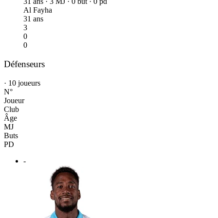
31 ans · 3 MJ · 0 but · 0 pd
Al Fayha
31 ans
3
0
0
Défenseurs
· 10 joueurs
N°
Joueur
Club
Âge
MJ
Buts
PD
-