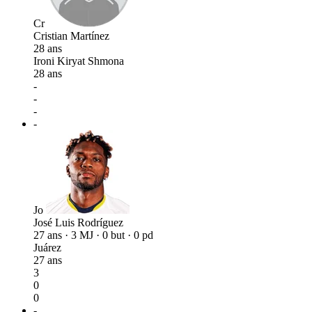
Cr
Cristian Martínez
28 ans
Ironi Kiryat Shmona
28 ans
-
-
-
-
Jo
José Luis Rodríguez
27 ans · 3 MJ · 0 but · 0 pd
Juárez
27 ans
3
0
0
-