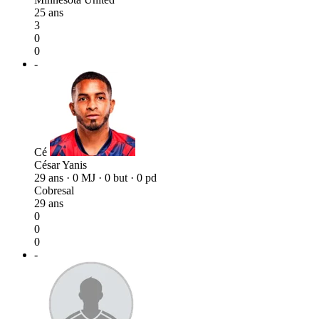
25 ans
3
0
0
-
Cé
César Yanis
29 ans · 0 MJ · 0 but · 0 pd
Cobresal
29 ans
0
0
0
-