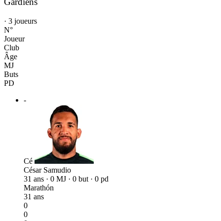
Gardiens
· 3 joueurs
N°
Joueur
Club
Âge
MJ
Buts
PD
-
Cé
César Samudio
31 ans · 0 MJ · 0 but · 0 pd
Marathón
31 ans
0
0