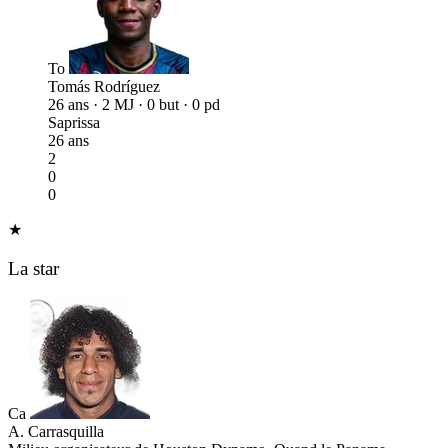
To
Tomás Rodríguez
26 ans · 2 MJ · 0 but · 0 pd
Saprissa
26 ans
2
0
0
★
La star
Ca
A. Carrasquilla