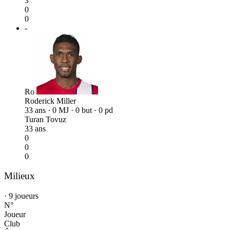
3
0
0
-
Ro
Roderick Miller
33 ans · 0 MJ · 0 but · 0 pd
Turan Tovuz
33 ans
0
0
0
Milieux
· 9 joueurs
N°
Joueur
Club