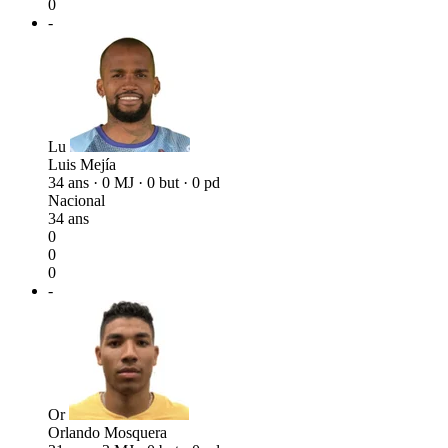
0
-
Lu
Luis Mejía
34 ans · 0 MJ · 0 but · 0 pd
Nacional
34 ans
0
0
0
-
Or
Orlando Mosquera