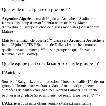
Mondial.
Quel est le match phare du groupe J ?
Argentine-Algérie
, le mardi 16 juin à l'Arrowhead Stadium de
Kansas City, coup d'envoi à 03h00 heure de Paris. Match
d'ouverture du groupe et choc de classes mondiales (Messi contre
Mahrez).
ère
Mais le vrai match clé pour la 1
place sera
Argentine-Autriche
le
lundi 22 juin à l'AT&T Stadium de Dallas : l'Autriche a montré
ère
qu'elle pouvait dominer (1
de son groupe de qualif devant la
Roumanie et la Bosnie).
Quelle équipe peut créer la surprise dans le groupe J ?
L'
Autriche
.
ère
Sous Ralf Rangnick, elle a impressionné lors des qualifs (1
de son
groupe). Un mix entre vétérans (Alaba, Arnautović) et joueurs
européens de haut niveau (Sabitzer, Konrad Laimer). L'Autriche
e
ème
peut viser la 2
place (avec un piège : ce serait l'Espagne en 8
).
L'
Algérie
est puissante offensivement (Mahrez) mais fragile