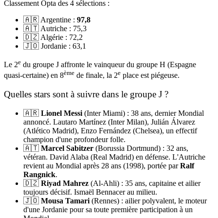
Classement Opta des 4 sélections :
🇦🇷 Argentine :
97,8
🇦🇹 Autriche : 75,3
🇩🇿 Algérie : 72,2
🇯🇴 Jordanie : 63,1
e
Le 2
du groupe J affronte le vainqueur du groupe H (Espagne
ème
e
quasi-certaine) en 8
de finale, la 2
place est piégeuse.
Quelles stars sont à suivre dans le groupe J ?
🇦🇷
Lionel Messi
(Inter Miami) : 38 ans, dernier Mondial
annoncé. Lautaro Martínez (Inter Milan), Julián Álvarez
(Atlético Madrid), Enzo Fernández (Chelsea), un effectif
champion d'une profondeur folle.
🇦🇹
Marcel Sabitzer
(Borussia Dortmund) : 32 ans,
vétéran. David Alaba (Real Madrid) en défense. L'Autriche
revient au Mondial après 28 ans (1998), portée par
Ralf
Rangnick
.
🇩🇿
Riyad Mahrez
(Al-Ahli) : 35 ans, capitaine et ailier
toujours décisif. Ismaël Bennacer au milieu.
🇯🇴
Mousa Tamari
(Rennes) : ailier polyvalent, le moteur
d'une Jordanie pour sa toute première participation à un