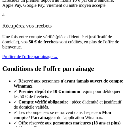
Effectuez un premier dépôt d'au moins 10 € par carte bancaire,
Apple Pay, Google Pay, virement ou autre moyen accepté.
4
Récupérez vos freebets
Une fois votre compte vérifié (pièce d'identité et justificatif de
domicile), vos
50 € de freebets
sont crédités, en plus de l'offre de
bienvenue.
Profiter de l'offre parrainage
→
Conditions de l'offre parrainage
✓
Réservé aux personnes
n'ayant jamais ouvert de compte
Winamax
.
✓
Premier dépôt de 10 € minimum
requis pour débloquer
les 50 € de freebets.
✓
Compte vérifié obligatoire
: pièce d'identité et justificatif
de domicile validés.
✓
Les récompenses se retrouvent dans l'espace
« Mon
compte / Parrainage »
de l'application Winamax.
✓
Offre réservée aux
personnes majeures (18 ans et plus)