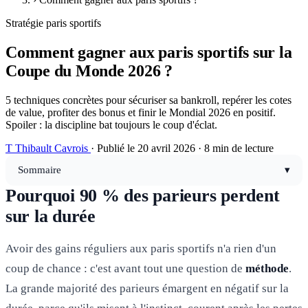
Stratégie paris sportifs
Comment gagner aux paris sportifs sur la
Coupe du Monde 2026 ?
5 techniques concrètes pour sécuriser sa bankroll, repérer les cotes
de value, profiter des bonus et finir le Mondial 2026 en positif.
Spoiler : la discipline bat toujours le coup d'éclat.
T
Thibault Cavrois
·
Publié le 20 avril 2026
·
8 min de lecture
Sommaire
▾
Pourquoi 90 % des parieurs perdent
sur la durée
Avoir des gains réguliers aux paris sportifs n'a rien d'un
coup de chance : c'est avant tout une question de
méthode
.
La grande majorité des parieurs émargent en négatif sur la