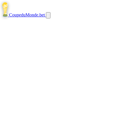
CoupeduMonde
.bet