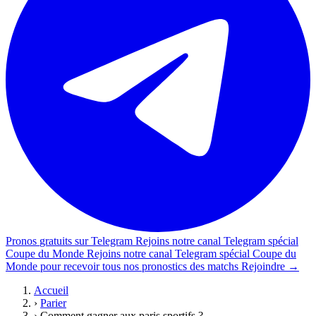
Pronos
gratuits sur Telegram
Rejoins notre
canal Telegram spécial
Coupe du Monde
Rejoins notre
canal Telegram spécial Coupe du
Monde
pour recevoir tous nos pronostics des matchs
Rejoindre →
Accueil
›
Parier
›
Comment gagner aux paris sportifs ?