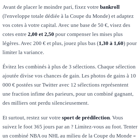
Avant de placer le moindre pari, fixez votre
bankroll
(l'enveloppe totale dédiée à la Coupe du Monde) et adaptez
vos cotes à votre capital. Avec une base de 50 €, visez des
cotes entre
2,00 et 2,50
pour compenser les mises plus
légères. Avec 200 € et plus, jouez plus bas (
1,30 à 1,60
) pour
limiter la variance.
Évitez les combinés à plus de 3 sélections. Chaque sélection
ajoutée divise vos chances de gain. Les photos de gains à 10
000 € postées sur Twitter avec 12 sélections représentent
une fraction infime des parieurs, pour un combiné gagnant,
des milliers ont perdu silencieusement.
Et surtout, restez sur votre
sport de prédilection
. Vous
suivez le foot 365 jours par an ? Limitez-vous au foot. Tenter
un combiné NBA ou NHL au milieu de la Coupe du Monde «