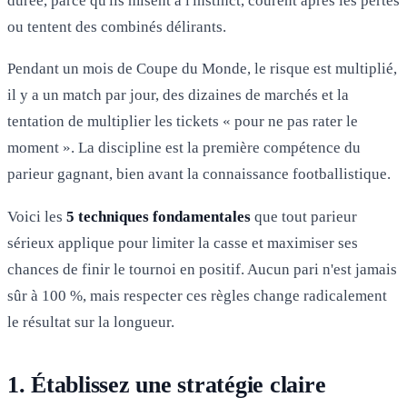
durée, parce qu'ils misent à l'instinct, courent après les pertes
ou tentent des combinés délirants.
Pendant un mois de Coupe du Monde, le risque est multiplié,
il y a un match par jour, des dizaines de marchés et la
tentation de multiplier les tickets « pour ne pas rater le
moment ». La discipline est la première compétence du
parieur gagnant, bien avant la connaissance footballistique.
Voici les
5 techniques fondamentales
que tout parieur
sérieux applique pour limiter la casse et maximiser ses
chances de finir le tournoi en positif. Aucun pari n'est jamais
sûr à 100 %, mais respecter ces règles change radicalement
le résultat sur la longueur.
1. Établissez une stratégie claire