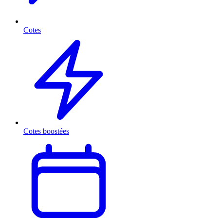
Cotes
Cotes boostées