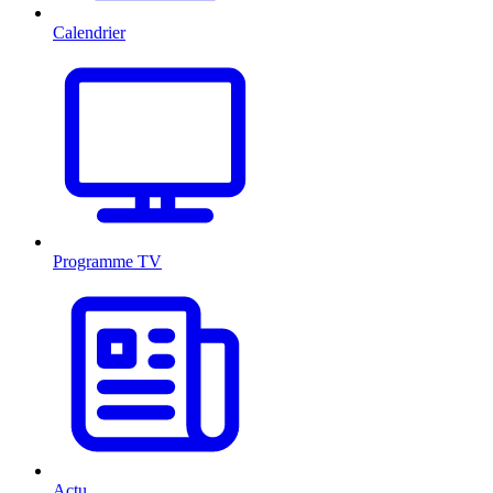
Calendrier
Programme TV
Actu