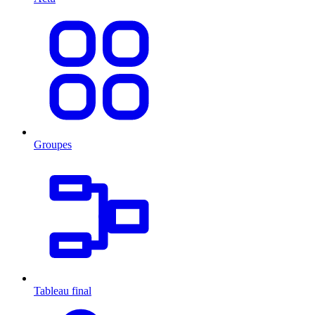
Groupes
Tableau final