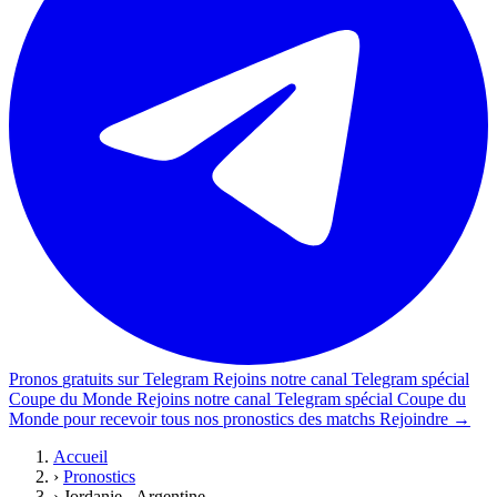
Pronos
gratuits sur Telegram
Rejoins notre
canal Telegram spécial
Coupe du Monde
Rejoins notre
canal Telegram spécial Coupe du
Monde
pour recevoir tous nos pronostics des matchs
Rejoindre →
Accueil
›
Pronostics
›
Jordanie - Argentine