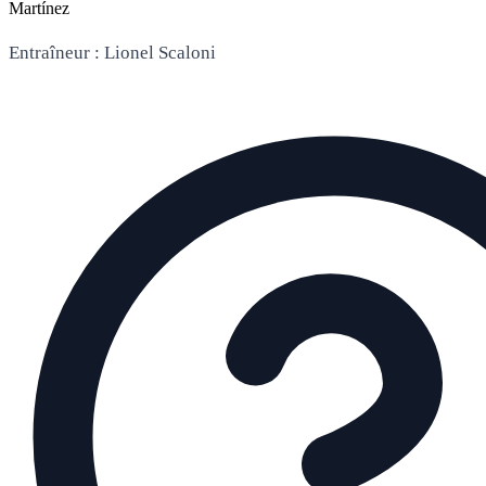
Martínez
Entraîneur :
Lionel Scaloni