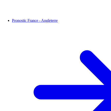
Pronostic France - Angleterre