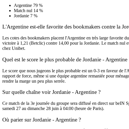
Argentine 79 %
Match nul 14 %
Jordanie 7 %
L'Argentine est-elle favorite des bookmakers contre la Jor
Les cotes des bookmakers placent l'Argentine en très large favorite d
victoire à 1,21 (Betclic) contre 14,00 pour la Jordanie. Le match nul es
chez Unibet.
Quel est le score le plus probable de Jordanie - Argentine 
Le score que nous jugeons le plus probable est un 0-3 en faveur de l'
rapport de force, même si une équipe argentine remaniée pour ménager
rendre la marge un peu plus serrée.
Sur quelle chaîne voir Jordanie - Argentine ?
Ce match de la 3e journée du groupe sera diffusé en direct sur beIN Sp
samedi 27 au dimanche 28 juin à 04:00 (heure de Paris).
Où parier sur Jordanie - Argentine ?