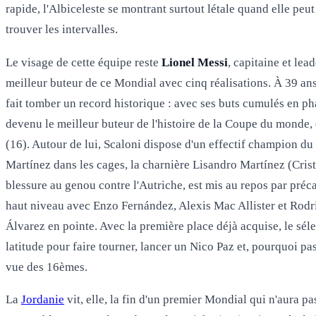
rapide, l'Albiceleste se montrant surtout létale quand elle peut
trouver les intervalles.
Le visage de cette équipe reste
Lionel Messi
, capitaine et lea
meilleur buteur de ce Mondial avec cinq réalisations. À 39 ans
fait tomber un record historique : avec ses buts cumulés en phas
devenu le meilleur buteur de l'histoire de la Coupe du monde
(16). Autour de lui, Scaloni dispose d'un effectif champion d
Martínez dans les cages, la charnière Lisandro Martínez (Crist
blessure au genou contre l'Autriche, est mis au repos par préc
haut niveau avec Enzo Fernández, Alexis Mac Allister et Rodri
Álvarez en pointe. Avec la première place déjà acquise, le sél
latitude pour faire tourner, lancer un Nico Paz et, pourquoi p
vue des 16èmes.
La
Jordanie
vit, elle, la fin d'un premier Mondial qui n'aura p