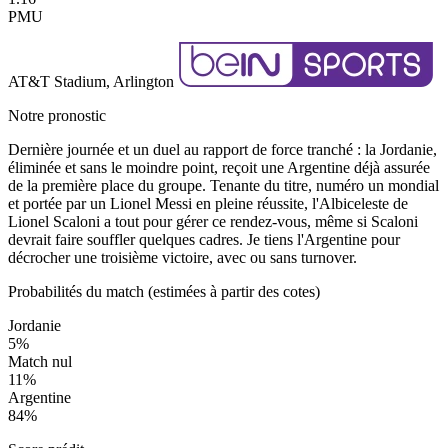
PMU
AT&T Stadium, Arlington
Notre pronostic
Dernière journée et un duel au rapport de force tranché : la Jordanie,
éliminée et sans le moindre point, reçoit une Argentine déjà assurée
de la première place du groupe. Tenante du titre, numéro un mondial
et portée par un Lionel Messi en pleine réussite, l'Albiceleste de
Lionel Scaloni a tout pour gérer ce rendez-vous, même si Scaloni
devrait faire souffler quelques cadres. Je tiens l'Argentine pour
décrocher une troisième victoire, avec ou sans turnover.
Probabilités du match (estimées à partir des cotes)
Jordanie
5%
Match nul
11%
Argentine
84%