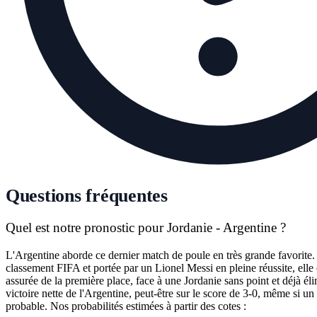
Questions fréquentes
Quel est notre pronostic pour Jordanie - Argentine ?
L'Argentine aborde ce dernier match de poule en très grande favorite. 
classement FIFA et portée par un Lionel Messi en pleine réussite, elle e
assurée de la première place, face à une Jordanie sans point et déjà 
victoire nette de l'Argentine, peut-être sur le score de 3-0, même si un
probable. Nos probabilités estimées à partir des cotes :