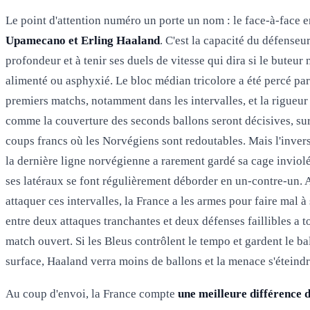
Le point d'attention numéro un porte un nom : le face-à-face 
Upamecano et Erling Haaland
. C'est la capacité du défenseur
profondeur et à tenir ses duels de vitesse qui dira si le buteur
alimenté ou asphyxié. Le bloc médian tricolore a été percé pa
premiers matchs, notamment dans les intervalles, et la rigueu
comme la couverture des seconds ballons seront décisives, surt
coups francs où les Norvégiens sont redoutables. Mais l'inverse
la dernière ligne norvégienne a rarement gardé sa cage inviolé
ses latéraux se font régulièrement déborder en un-contre-un
attaquer ces intervalles, la France a les armes pour faire mal à 
entre deux attaques tranchantes et deux défenses faillibles a 
match ouvert. Si les Bleus contrôlent le tempo et gardent le ba
surface, Haaland verra moins de ballons et la menace s'éteindr
Au coup d'envoi, la France compte
une meilleure différence d