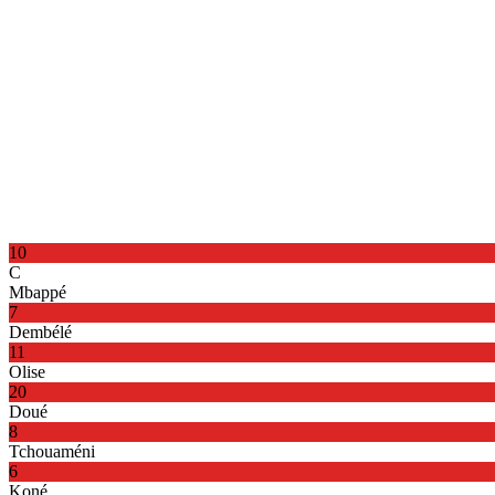
10
C
Mbappé
7
Dembélé
11
Olise
20
Doué
8
Tchouaméni
6
Koné