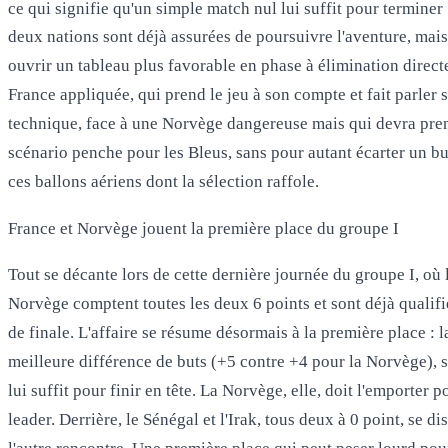
ce qui signifie qu'un simple match nul lui suffit pour terminer
deux nations sont déjà assurées de poursuivre l'aventure, mais 
ouvrir un tableau plus favorable en phase à élimination direct
France appliquée, qui prend le jeu à son compte et fait parler s
technique, face à une Norvège dangereuse mais qui devra pren
scénario penche pour les Bleus, sans pour autant écarter un bu
ces ballons aériens dont la sélection raffole.
France et Norvège jouent la première place du groupe I
Tout se décante lors de cette dernière journée du groupe I, où l
Norvège comptent toutes les deux 6 points et sont déjà qualif
de finale. L'affaire se résume désormais à la première place : 
meilleure différence de buts (+5 contre +4 pour la Norvège), 
lui suffit pour finir en tête. La Norvège, elle, doit l'emporter p
leader. Derrière, le Sénégal et l'Irak, tous deux à 0 point, se d