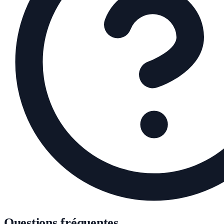
Questions fréquentes