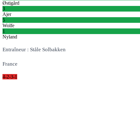
Østigård
3
Ajer
5
Wolfe
1
Nyland
Entraîneur :
Ståle Solbakken
France
4-2-3-1