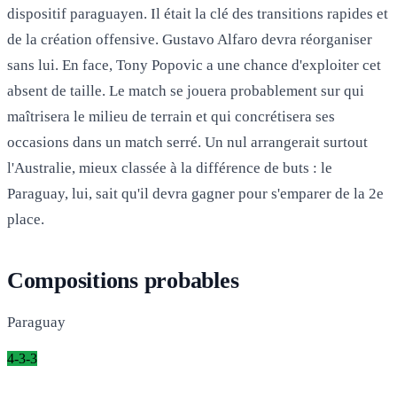
dispositif paraguayen. Il était la clé des transitions rapides et
de la création offensive. Gustavo Alfaro devra réorganiser
sans lui. En face, Tony Popovic a une chance d'exploiter cet
absent de taille. Le match se jouera probablement sur qui
maîtrisera le milieu de terrain et qui concrétisera ses
occasions dans un match serré. Un nul arrangerait surtout
l'Australie, mieux classée à la différence de buts : le
Paraguay, lui, sait qu'il devra gagner pour s'emparer de la 2e
place.
Compositions probables
Paraguay
4-3-3