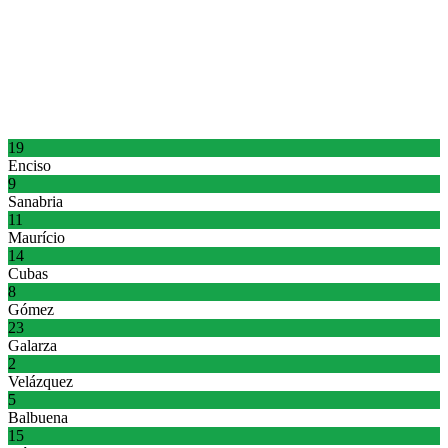
19
Enciso
9
Sanabria
11
Maurício
14
Cubas
8
Gómez
23
Galarza
2
Velázquez
5
Balbuena
15