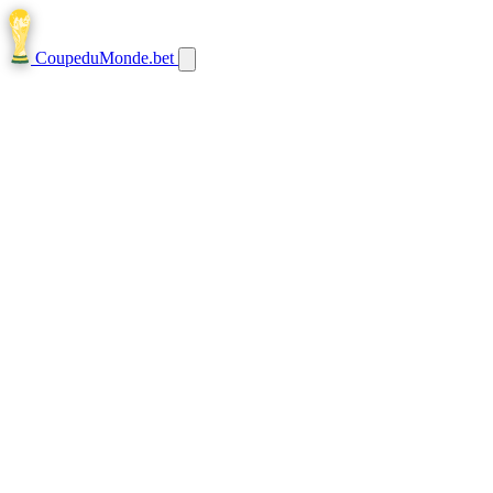
CoupeduMonde
.bet