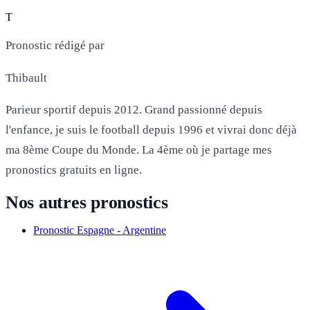
T
Pronostic rédigé par
Thibault
Parieur sportif depuis 2012. Grand passionné depuis
l'enfance, je suis le football depuis 1996 et vivrai donc déjà
ma 8ème Coupe du Monde. La 4ème où je partage mes
pronostics gratuits en ligne.
Nos autres pronostics
Pronostic Espagne - Argentine