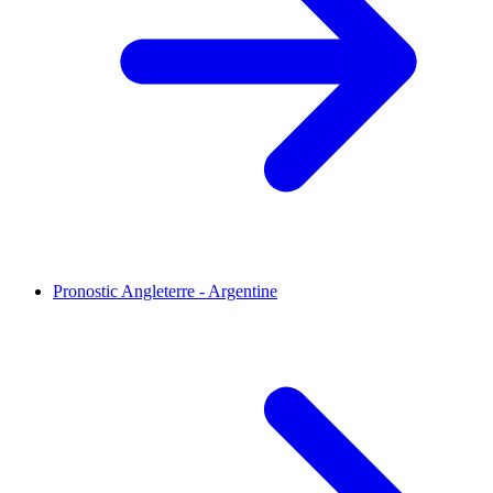
Pronostic Angleterre - Argentine