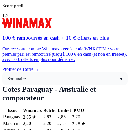
Score prédit
1-2
100 € remboursés en cash
+ 10 € offerts en plus
Ouvrez votre compte Winamax avec le code
WNXCDM
: votre
premier pari est remboursé jusqu'à
100 € en cash
(et non en freebet),
avec
10 € offerts
en plus pour démarrer.
Profiter de l'offre →
Sommaire
▾
Cotes Paraguay - Australie et
comparateur
Issue
Winamax
Betclic
Unibet
PMU
Paraguay
2,83
2,85
2,70
2,85 ★
Match nul
2,20
2,20
2,15
2,28 ★