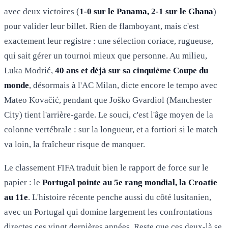
avec deux victoires (
1-0 sur le Panama, 2-1 sur le Ghana
)
pour valider leur billet. Rien de flamboyant, mais c'est
exactement leur registre : une sélection coriace, rugueuse,
qui sait gérer un tournoi mieux que personne. Au milieu,
Luka Modrić,
40 ans et déjà sur sa cinquième Coupe du
monde
, désormais à l'AC Milan, dicte encore le tempo avec
Mateo Kovačić, pendant que Joško Gvardiol (Manchester
City) tient l'arrière-garde. Le souci, c'est l'âge moyen de la
colonne vertébrale : sur la longueur, et a fortiori si le match
va loin, la fraîcheur risque de manquer.
Le classement FIFA traduit bien le rapport de force sur le
papier : le
Portugal pointe au 5e rang mondial, la Croatie
au 11e
. L'histoire récente penche aussi du côté lusitanien,
avec un Portugal qui domine largement les confrontations
directes ces vingt dernières années. Reste que ces deux-là se