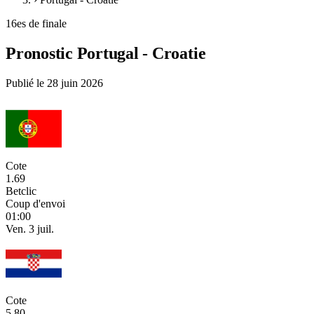
16es de finale
Pronostic Portugal
- Croatie
Publié le
28 juin 2026
Cote
1.69
Betclic
Coup d'envoi
01:00
Ven. 3 juil.
Cote
5.80