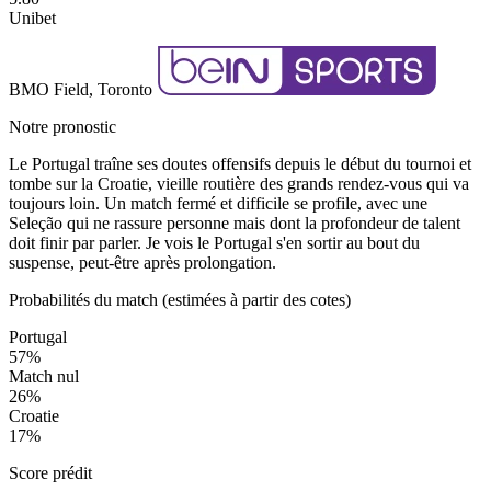
Unibet
BMO Field, Toronto
Notre pronostic
Le Portugal traîne ses doutes offensifs depuis le début du tournoi et
tombe sur la Croatie, vieille routière des grands rendez-vous qui va
toujours loin. Un match fermé et difficile se profile, avec une
Seleção qui ne rassure personne mais dont la profondeur de talent
doit finir par parler. Je vois le Portugal s'en sortir au bout du
suspense, peut-être après prolongation.
Probabilités du match (estimées à partir des cotes)
Portugal
57%
Match nul
26%
Croatie
17%
Score prédit