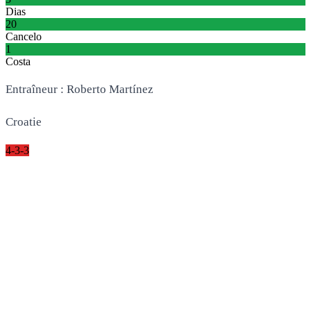
Dias
20
Cancelo
1
Costa
Entraîneur :
Roberto Martínez
Croatie
4-3-3