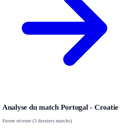
Analyse du match Portugal - Croatie
Forme récente (5 derniers matchs)