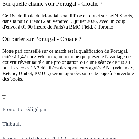
Sur quelle chaîne voir Portugal - Croatie ?
Ce 16e de finale du Mondial sera diffusé en direct sur beIN Sports,
dans la nuit du jeudi 2 au vendredi 3 juillet 2026, avec un coup
d'envoi à 01:00 (heure de Paris) à BMO Field, à Toronto.
Où parier sur Portugal - Croatie ?
Notre pari conseillé sur ce match est la qualification du Portugal,
cotée à 1,42 chez Winamax, un marché qui présente l'avantage de
couvrir l'éventualité d'une prolongation ou d'une séance de tirs au
but. Les cotes 1N2 détaillées des opérateurs agréés ANJ (Winamax,
Betclic, Unibet, PMU...) seront ajoutées sur cette page à l'ouverture
des books.
T
Pronostic rédigé par
Thibault
Parieur sportif depuis 2012. Grand passionné depuis