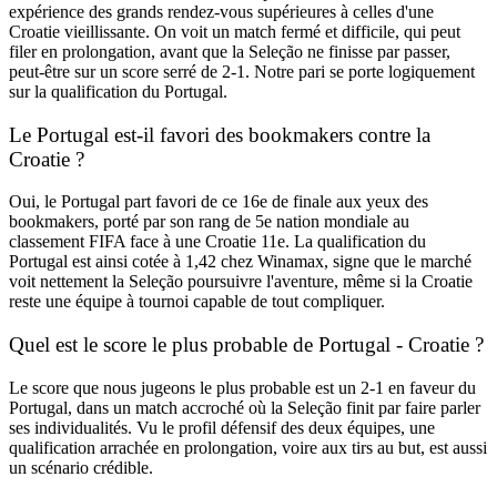
expérience des grands rendez-vous supérieures à celles d'une
Croatie vieillissante. On voit un match fermé et difficile, qui peut
filer en prolongation, avant que la Seleção ne finisse par passer,
peut-être sur un score serré de 2-1. Notre pari se porte logiquement
sur la qualification du Portugal.
Le Portugal est-il favori des bookmakers contre la
Croatie ?
Oui, le Portugal part favori de ce 16e de finale aux yeux des
bookmakers, porté par son rang de 5e nation mondiale au
classement FIFA face à une Croatie 11e. La qualification du
Portugal est ainsi cotée à 1,42 chez Winamax, signe que le marché
voit nettement la Seleção poursuivre l'aventure, même si la Croatie
reste une équipe à tournoi capable de tout compliquer.
Quel est le score le plus probable de Portugal - Croatie ?
Le score que nous jugeons le plus probable est un 2-1 en faveur du
Portugal, dans un match accroché où la Seleção finit par faire parler
ses individualités. Vu le profil défensif des deux équipes, une
qualification arrachée en prolongation, voire aux tirs au but, est aussi
un scénario crédible.