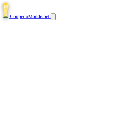
CoupeduMonde
.bet