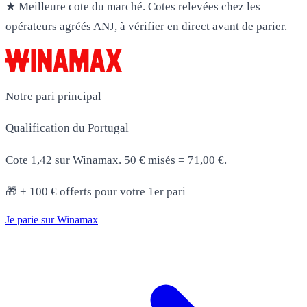
★ Meilleure cote du marché. Cotes relevées chez les
opérateurs agréés ANJ, à vérifier en direct avant de parier.
Notre pari principal
Qualification du Portugal
Cote
1,42
sur Winamax.
50 € misés = 71,00 €.
🎁 + 100 € offerts pour votre 1er pari
Je parie sur Winamax