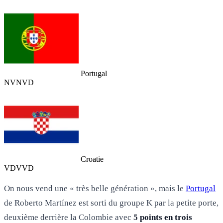
Portugal
N
V
N
V
D
Croatie
V
D
V
V
D
On nous vend une « très belle génération », mais le
Portugal
de Roberto Martínez est sorti du groupe K par la petite porte,
deuxième derrière la Colombie avec
5 points en trois