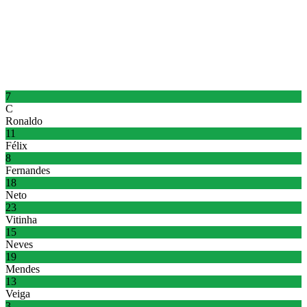
7
C
Ronaldo
11
Félix
8
Fernandes
18
Neto
23
Vitinha
15
Neves
19
Mendes
13
Veiga
3