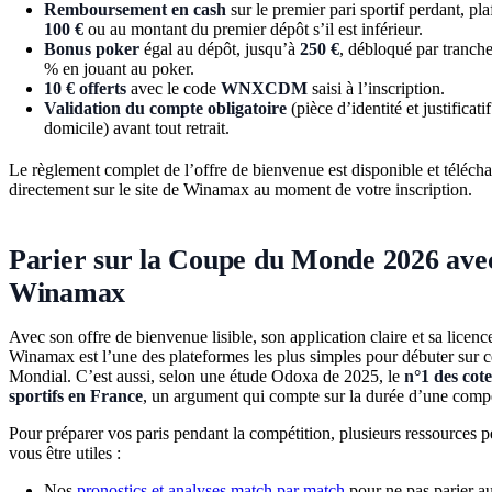
Remboursement en cash
sur le premier pari sportif perdant, pl
100 €
ou au montant du premier dépôt s’il est inférieur.
Bonus poker
égal au dépôt, jusqu’à
250 €
, débloqué par tranch
% en jouant au poker.
10 € offerts
avec le code
WNXCDM
saisi à l’inscription.
Validation du compte obligatoire
(pièce d’identité et justificati
domicile) avant tout retrait.
Le règlement complet de l’offre de bienvenue est disponible et téléch
directement sur le site de Winamax au moment de votre inscription.
Parier sur la Coupe du Monde 2026 ave
Winamax
Avec son offre de bienvenue lisible, son application claire et sa licen
Winamax est l’une des plateformes les plus simples pour débuter sur c
Mondial. C’est aussi, selon une étude Odoxa de 2025, le
n°1 des cote
sportifs en France
, un argument qui compte sur la durée d’une compé
Pour préparer vos paris pendant la compétition, plusieurs ressources 
vous être utiles :
Nos
pronostics et analyses match par match
pour ne pas parier au