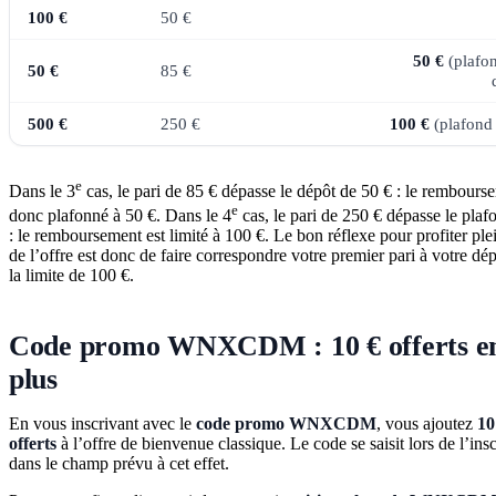
100 €
50 €
50 €
(plafo
50 €
85 €
500 €
250 €
100 €
(plafond 
e
Dans le 3
cas, le pari de 85 € dépasse le dépôt de 50 € : le rembours
e
donc plafonné à 50 €. Dans le 4
cas, le pari de 250 € dépasse le plaf
: le remboursement est limité à 100 €. Le bon réflexe pour profiter pl
de l’offre est donc de faire correspondre votre premier pari à votre dé
la limite de 100 €.
Code promo WNXCDM : 10 € offerts e
plus
En vous inscrivant avec le
code promo WNXCDM
, vous ajoutez
10
offerts
à l’offre de bienvenue classique. Le code se saisit lors de l’insc
dans le champ prévu à cet effet.