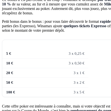
10 %
de sa valeur, au fur et à mesure que vous cumulez assez de
Mil
jouant exclusivement au poker. Autrement dit, plus vous jouez, plus v
récupérez de bonus.
Petit bonus dans le bonus : pour vous faire découvrir le format
rapide
parties (les Expresso), Winamax ajoute
quelques tickets Expresso
off
selon le montant de votre premier dépôt.
DÉPÔT MINIMUM
TICKETS EXPRESSO OFFERTS
5 €
3 x 0,25 €
10 €
3 x 0,50 €
20 €
3 x 1 €
50 €
3 x 2 €
100 €
3 x 5 €
Cette offre poker est intéressante à connaître, mais si votre objectif est
parier sur la Coupe du Monde, c’est bien le
remboursement du prem