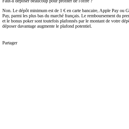
Faut-il déposer beaucoup pour profiter de l'offre ?
Non. Le dépôt minimum est de 1 € en carte bancaire, Apple Pay ou 
Pay, parmi les plus bas du marché français. Le remboursement du pre
et le bonus poker sont toutefois plafonnés par le montant de votre dép
déposer davantage augmente le plafond potentiel.
Partager